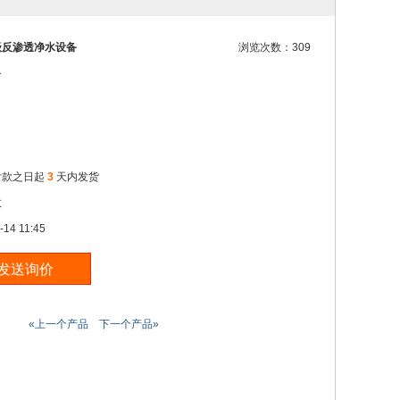
级反渗透净水设备
浏览次数：309
务
付款之日起
3
天内发货
效
-14 11:45
«上一个产品
下一个产品»