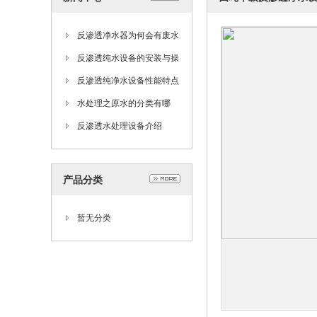
反渗透净水器为何会有废水
产生？这些废水要如何处
反渗透纯水设备的安装与操
置？
作
反渗透纯净水设备性能特点
及维护保养技巧
水处理之原水的分类有哪
些？
反渗透水处理设备介绍
产品分类
暂无分类